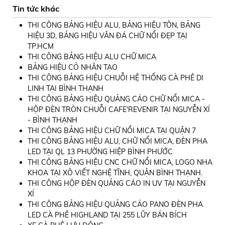
Tin tức khác
THI CÔNG BẢNG HIỆU ALU, BẢNG HIỆU TÔN, BẢNG
HIỆU 3D, BẢNG HIỆU VÂN ĐÁ CHỮ NỔI ĐẸP TẠI
TP.HCM
THI CÔNG BẢNG HIỆU ALU CHỮ MICA
BẢNG HIỆU CỎ NHÂN TẠO
THI CÔNG BẢNG HIỆU CHUỖI HỆ THỐNG CÀ PHÊ DI
LINH TẠI BÌNH THẠNH
THI CÔNG BẢNG HIỆU QUẢNG CÁO CHỮ NỔI MICA -
HỘP ĐÈN TRÒN CHUỖI CAFE'REVENIR TẠI NGUYỄN XÍ
- BÌNH THẠNH
THI CÔNG BẢNG HIỆU CHỮ NỔI MICA TẠI QUẬN 7
THI CÔNG BẢNG HIỆU ALU, CHỮ NỔI MICA, ĐÈN PHA
LED TẠI QL 13 PHƯỜNG HIỆP BÌNH PHƯỚC
THI CÔNG BẢNG HIỆU CNC CHỮ NỔI MICA, LOGO NHA
KHOA TẠI XÔ VIẾT NGHỆ TĨNH, QUẬN BÌNH THẠNH.
THI CÔNG HỘP ĐÈN QUẢNG CÁO IN UV TẠI NGUYỄN
XÍ
THI CÔNG BẢNG HIỆU QUẢNG CÁO PANO ĐÈN PHA
LED CÀ PHÊ HIGHLAND TẠI 255 LŨY BÁN BÍCH