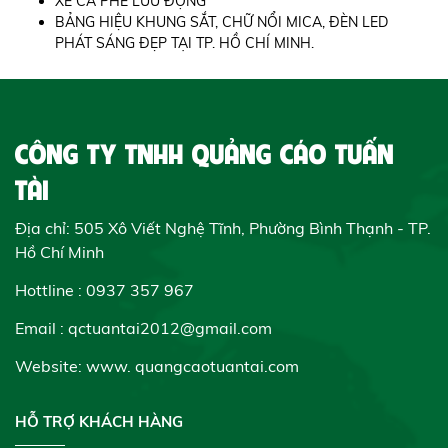
XE CÀ PHÊ LƯU ĐỘNG
BẢNG HIỆU KHUNG SẮT, CHỮ NỔI MICA, ĐÈN LED
PHÁT SÁNG ĐẸP TẠI TP. HỒ CHÍ MINH.
CÔNG TY TNHH QUẢNG CÁO TUẤN
TÀI
Địa chỉ: 505 Xô Viết Nghệ Tĩnh, Phường Bình Thạnh - TP.
Hồ Chí Minh
Hottline : 0937 357 967
Email : qctuantai2012@gmail.com
Website: www.
quangcaotuantai.com
HỖ TRỢ KHÁCH HÀNG