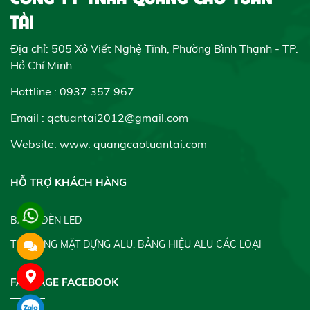
TÀI
Địa chỉ: 505 Xô Viết Nghệ Tĩnh, Phường Bình Thạnh - TP.
Hồ Chí Minh
Hottline : 0937 357 967
Email : qctuantai2012@gmail.com
Website: www.
quangcaotuantai.com
HỖ TRỢ KHÁCH HÀNG
BẢNG ĐÈN LED
THI CÔNG MẶT DỰNG ALU, BẢNG HIỆU ALU CÁC LOẠI
FANPAGE FACEBOOK