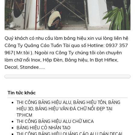
Quý khách có nhu cầu làm bảng hiệu xin vui lòng liên hệ
Công Ty Quảng Cáo Tuấn Tài qua số Hotline: 0937 357
967( Mr.tài ). Ngoài ra Công Ty chúng tôi còn chuyên
làm chữ nổi Inox, Hộp Đèn, Bảng hiệu, In Bạt Hiflex,
Decal, Standee.....
Tin tức khác
THI CÔNG BẢNG HIỆU ALU, BẢNG HIỆU TÔN, BẢNG
HIỆU 3D, BẢNG HIỆU VÂN ĐÁ CHỮ NỔI ĐẸP TẠI
TP.HCM
THI CÔNG BẢNG HIỆU ALU CHỮ MICA
BẢNG HIỆU CỎ NHÂN TẠO
THI CÔNG BẢNG HIỆU QUẢNG CÁO ALU DÁN DECAL