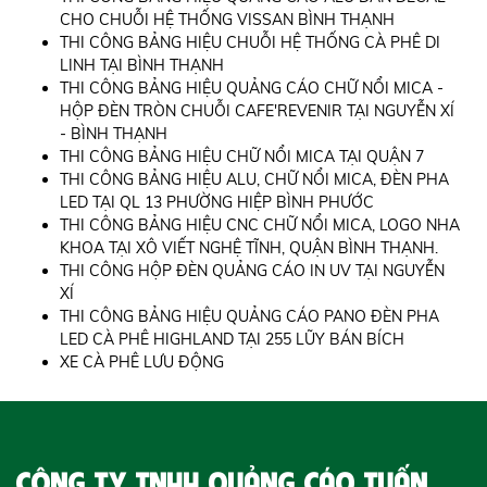
CHO CHUỖI HỆ THỐNG VISSAN BÌNH THẠNH
THI CÔNG BẢNG HIỆU CHUỖI HỆ THỐNG CÀ PHÊ DI
LINH TẠI BÌNH THẠNH
THI CÔNG BẢNG HIỆU QUẢNG CÁO CHỮ NỔI MICA -
HỘP ĐÈN TRÒN CHUỖI CAFE'REVENIR TẠI NGUYỄN XÍ
- BÌNH THẠNH
THI CÔNG BẢNG HIỆU CHỮ NỔI MICA TẠI QUẬN 7
THI CÔNG BẢNG HIỆU ALU, CHỮ NỔI MICA, ĐÈN PHA
LED TẠI QL 13 PHƯỜNG HIỆP BÌNH PHƯỚC
THI CÔNG BẢNG HIỆU CNC CHỮ NỔI MICA, LOGO NHA
KHOA TẠI XÔ VIẾT NGHỆ TĨNH, QUẬN BÌNH THẠNH.
THI CÔNG HỘP ĐÈN QUẢNG CÁO IN UV TẠI NGUYỄN
XÍ
THI CÔNG BẢNG HIỆU QUẢNG CÁO PANO ĐÈN PHA
LED CÀ PHÊ HIGHLAND TẠI 255 LŨY BÁN BÍCH
XE CÀ PHÊ LƯU ĐỘNG
CÔNG TY TNHH QUẢNG CÁO TUẤN