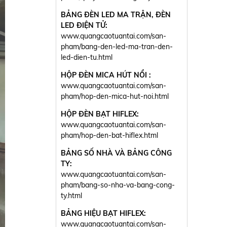
BẢNG ĐÈN LED MA TRẬN, ĐÈN
LED ĐIỆN TỬ:
www.quangcaotuantai.com/san-
pham/bang-den-led-ma-tran-den-
led-dien-tu.html
HỘP ĐÈN MICA HÚT NỔI :
www.quangcaotuantai.com/san-
pham/hop-den-mica-hut-noi.html
HỘP ĐÈN BẠT HIFLEX:
www.quangcaotuantai.com/san-
pham/hop-den-bat-hiflex.html
BẢNG SỐ NHÀ VÀ BẢNG CÔNG
TY:
www.quangcaotuantai.com/san-
pham/bang-so-nha-va-bang-cong-
ty.html
BẢNG HIỆU BẠT HIFLEX:
www.quangcaotuantai.com/san-