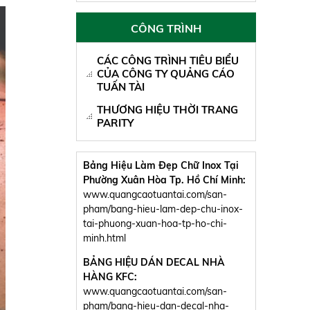
CÔNG TRÌNH
CÁC CÔNG TRÌNH TIÊU BIỂU
CỦA CÔNG TY QUẢNG CÁO
TUẤN TÀI
THƯƠNG HIỆU THỜI TRANG
PARITY
Bảng Hiệu Làm Đẹp Chữ Inox Tại
Phường Xuân Hòa Tp. Hồ Chí Minh:
www.quangcaotuantai.com/san-
pham/bang-hieu-lam-dep-chu-inox-
tai-phuong-xuan-hoa-tp-ho-chi-
minh.html
BẢNG HIỆU DÁN DECAL NHÀ
HÀNG KFC:
www.quangcaotuantai.com/san-
pham/bang-hieu-dan-decal-nha-