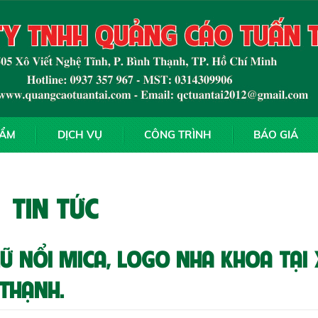
HẨM
DỊCH VỤ
CÔNG TRÌNH
BÁO GIÁ
TIN TỨC
HỮ NỔI MICA, LOGO NHA KHOA TẠI
 THẠNH.