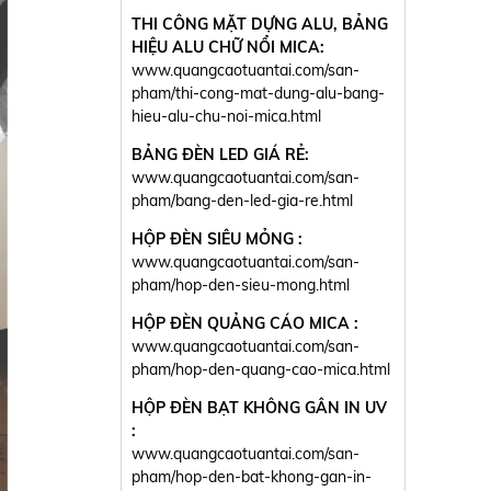
THI CÔNG MẶT DỰNG ALU, BẢNG
HIỆU ALU CHỮ NỔI MICA:
www.quangcaotuantai.com/san-
pham/thi-cong-mat-dung-alu-bang-
hieu-alu-chu-noi-mica.html
BẢNG ĐÈN LED GIÁ RẺ:
www.quangcaotuantai.com/san-
pham/bang-den-led-gia-re.html
HỘP ĐÈN SIÊU MỎNG :
www.quangcaotuantai.com/san-
pham/hop-den-sieu-mong.html
HỘP ĐÈN QUẢNG CÁO MICA :
www.quangcaotuantai.com/san-
pham/hop-den-quang-cao-mica.html
HỘP ĐÈN BẠT KHÔNG GÂN IN UV
:
www.quangcaotuantai.com/san-
pham/hop-den-bat-khong-gan-in-