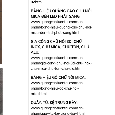
uv.html
BẢNG HIỆU QUẢNG CÁO CHỮ NỔI
MICA ĐÈN LED PHÁT SÁNG:
www.quangcaotuantai.com/san-
pham/bang-hieu-quang-cao-chu-noi-
mica-den-led-phat-sang.html
GIA CÔNG CHỮ NỔI 3D, CHỮ
INOX, CHỮ MICA, CHỮ TÔN, CHỮ
ALU:
www.quangcaotuantai.com/san-
pham/gia-cong-chu-noi-3d-chu-inox-
chu-mica-chu-ton-chu-alu.html
BẢNG HIỆU GỖ CHỮ NỔI MICA:
www.quangcaotuantai.com/san-
pham/bang-hieu-go-chu-noi-
mica.html
QUẦY, TỦ, KỆ TRƯNG BÀY :
www.quangcaotuantai.com/san-
pham/quay-tu-ke-trung-bay.html