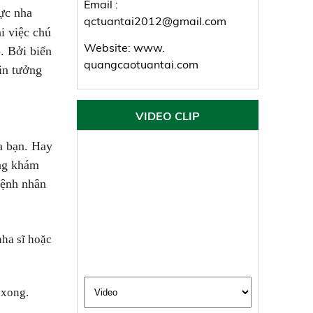
Email :
vực nha
qctuantai2012@gmail.com
i việc chú
Website: www.
o
. Bởi biển
quangcaotuantai.com
in tưởng
VIDEO CLIP
a bạn. Hay
òng khám
bệnh nhân
nha sĩ hoặc
 xong.