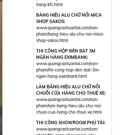
hang-kfc.html
BẢNG HIỆU ALU CHỮ NỔI MICA
SHOP SAKOS:
www.quangcaotuantai.com/san-
pham/bang-hieu-alu-chu-noi-mica-
shop-sakos.html
THI CÔNG HỘP ĐÈN BẠT 3M
NGÂN HÀNG EXIMBANK:
www.quangcaotuantai.com/san-
pham/thi-cong-hop-den-bat-3m-
ngan-hang-eximbank.html
LÀM BẢNG HIỆU ALU CHỮ NỔI
CHUỖI CỬA HÀNG CHO THUÊ XE:
www.quangcaotuantai.com/san-
pham/lam-bang-hieu-alu-chu-noi-
chuoi-cua-hang-cho-thue-xe.html
THI CÔNG SHOWROOM PHÚ TÀI:
www.quangcaotuantai.com/san-