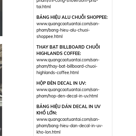
pham/thi-cong-showroom-phu-
tai.html
BẢNG HIỆU ALU CHUỖI SHOPPEE:
www.quangcaotuantai.com/san-
pham/bang-hieu-alu-chuoi-
shoppee.html
THAY BẠT BILLBOARD CHUỖI
HIGHLANDS COFFEE:
www.quangcaotuantai.com/san-
pham/thay-bat-billboard-chuoi-
highlands-coffee.html
HỘP ĐÈN DECAL IN UV:
www.quangcaotuantai.com/san-
pham/hop-den-decal-in-uv.html
BẢNG HIỆU DÁN DECAL IN UV
KHỔ LỚN:
www.quangcaotuantai.com/san-
pham/bang-hieu-dan-decal-in-uv-
kho-lon.html