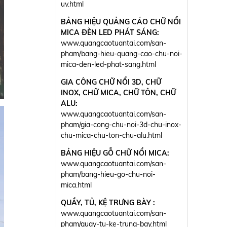
uv.html
BẢNG HIỆU QUẢNG CÁO CHỮ NỔI
MICA ĐÈN LED PHÁT SÁNG:
www.quangcaotuantai.com/san-
pham/bang-hieu-quang-cao-chu-noi-
mica-den-led-phat-sang.html
GIA CÔNG CHỮ NỔI 3D, CHỮ
INOX, CHỮ MICA, CHỮ TÔN, CHỮ
ALU:
www.quangcaotuantai.com/san-
pham/gia-cong-chu-noi-3d-chu-inox-
chu-mica-chu-ton-chu-alu.html
BẢNG HIỆU GỖ CHỮ NỔI MICA:
www.quangcaotuantai.com/san-
pham/bang-hieu-go-chu-noi-
mica.html
QUẦY, TỦ, KỆ TRƯNG BÀY :
www.quangcaotuantai.com/san-
pham/quay-tu-ke-trung-bay.html