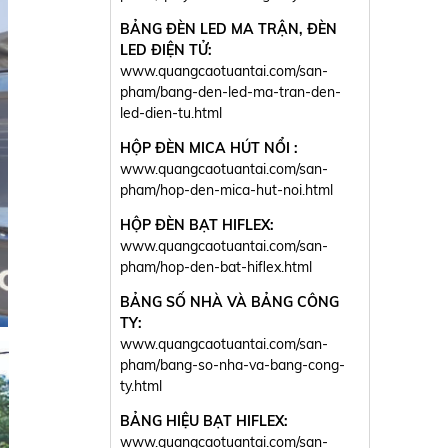
BẢNG ĐÈN LED MA TRẬN, ĐÈN
LED ĐIỆN TỬ:
www.quangcaotuantai.com/san-
pham/bang-den-led-ma-tran-den-
led-dien-tu.html
HỘP ĐÈN MICA HÚT NỔI :
www.quangcaotuantai.com/san-
pham/hop-den-mica-hut-noi.html
HỘP ĐÈN BẠT HIFLEX:
www.quangcaotuantai.com/san-
pham/hop-den-bat-hiflex.html
BẢNG SỐ NHÀ VÀ BẢNG CÔNG
TY:
www.quangcaotuantai.com/san-
pham/bang-so-nha-va-bang-cong-
ty.html
BẢNG HIỆU BẠT HIFLEX:
www.quangcaotuantai.com/san-