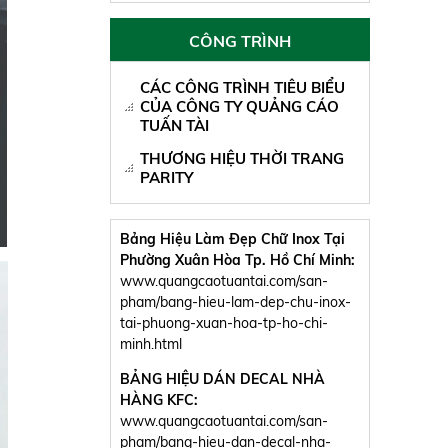
CÔNG TRÌNH
CÁC CÔNG TRÌNH TIÊU BIỂU
CỦA CÔNG TY QUẢNG CÁO
TUẤN TÀI
THƯƠNG HIỆU THỜI TRANG
PARITY
Bảng Hiệu Làm Đẹp Chữ Inox Tại
Phường Xuân Hòa Tp. Hồ Chí Minh:
www.quangcaotuantai.com/san-
pham/bang-hieu-lam-dep-chu-inox-
tai-phuong-xuan-hoa-tp-ho-chi-
minh.html
BẢNG HIỆU DÁN DECAL NHÀ
HÀNG KFC:
www.quangcaotuantai.com/san-
pham/bang-hieu-dan-decal-nha-