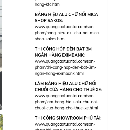
hang-kfc.html
BẢNG HIỆU ALU CHỮ NỔI MICA
SHOP SAKOS:
www.quangcaotuantai.com/san-
pham/bang-hieu-alu-chu-noi-mica-
shop-sakos.html
THI CÔNG HỘP ĐÈN BẠT 3M
NGÂN HÀNG EXIMBANK:
www.quangcaotuantai.com/san-
pham/thi-cong-hop-den-bat-3m-
ngan-hang-eximbank.html
LÀM BẢNG HIỆU ALU CHỮ NỔI
CHUỖI CỬA HÀNG CHO THUÊ XE:
www.quangcaotuantai.com/san-
pham/lam-bang-hieu-alu-chu-noi-
chuoi-cua-hang-cho-thue-xe.html
THI CÔNG SHOWROOM PHÚ TÀI:
www.quangcaotuantai.com/san-