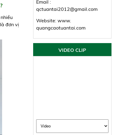
Email :
?
qctuantai2012@gmail.com
 nhiều
Website: www.
là đơn vị
quangcaotuantai.com
VIDEO CLIP