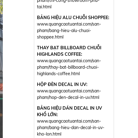
pham/thi-cong-showroom-phu-
tai.html
BẢNG HIỆU ALU CHUỖI SHOPPEE:
www.quangcaotuantai.com/san-
pham/bang-hieu-alu-chuoi-
shoppee.html
THAY BẠT BILLBOARD CHUỖI
HIGHLANDS COFFEE:
www.quangcaotuantai.com/san-
pham/thay-bat-billboard-chuoi-
highlands-coffee.html
HỘP ĐÈN DECAL IN UV:
www.quangcaotuantai.com/san-
pham/hop-den-decal-in-uv.html
BẢNG HIỆU DÁN DECAL IN UV
KHỔ LỚN:
www.quangcaotuantai.com/san-
pham/bang-hieu-dan-decal-in-uv-
kho-lon.html