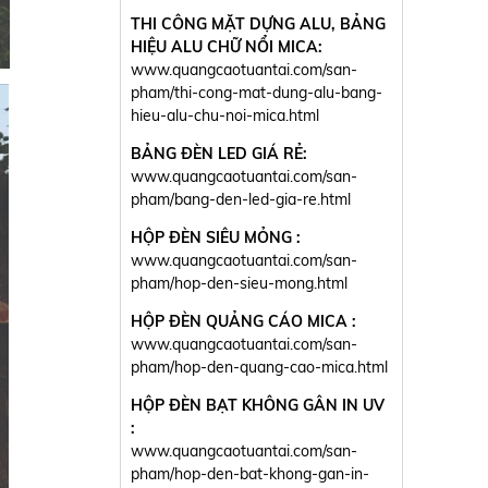
THI CÔNG MẶT DỰNG ALU, BẢNG
HIỆU ALU CHỮ NỔI MICA:
www.quangcaotuantai.com/san-
pham/thi-cong-mat-dung-alu-bang-
hieu-alu-chu-noi-mica.html
BẢNG ĐÈN LED GIÁ RẺ:
www.quangcaotuantai.com/san-
pham/bang-den-led-gia-re.html
HỘP ĐÈN SIÊU MỎNG :
www.quangcaotuantai.com/san-
pham/hop-den-sieu-mong.html
HỘP ĐÈN QUẢNG CÁO MICA :
www.quangcaotuantai.com/san-
pham/hop-den-quang-cao-mica.html
HỘP ĐÈN BẠT KHÔNG GÂN IN UV
:
www.quangcaotuantai.com/san-
pham/hop-den-bat-khong-gan-in-