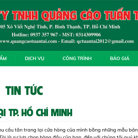
HẨM
DỊCH VỤ
CÔNG TRÌNH
BÁO GIÁ
TIN TỨC
I TP. HỒ CHÍ MINH
hu cầu tân trang lại cửa hàng của mình bằng những mẫu bản
i là sự lựa chon hàng đầu của bạn, đến với chúng tôi quý 