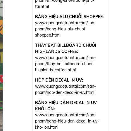
pham/thi-cong-showroom-phu-
tai.html
BẢNG HIỆU ALU CHUỖI SHOPPEE:
www.quangcaotuantai.com/san-
pham/bang-hieu-alu-chuoi-
shoppee.html
THAY BẠT BILLBOARD CHUỖI
HIGHLANDS COFFEE:
www.quangcaotuantai.com/san-
pham/thay-bat-billboard-chuoi-
highlands-coffee.html
HỘP ĐÈN DECAL IN UV:
www.quangcaotuantai.com/san-
pham/hop-den-decal-in-uv.html
BẢNG HIỆU DÁN DECAL IN UV
KHỔ LỚN:
www.quangcaotuantai.com/san-
pham/bang-hieu-dan-decal-in-uv-
kho-lon.html