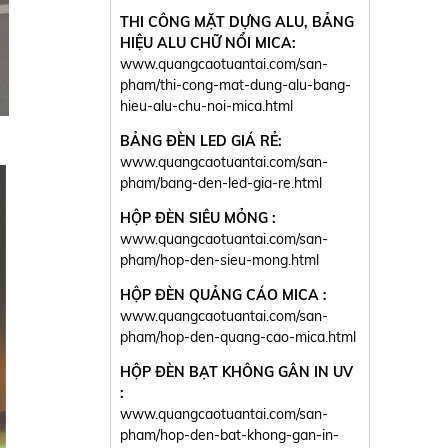
THI CÔNG MẶT DỰNG ALU, BẢNG
HIỆU ALU CHỮ NỔI MICA:
www.quangcaotuantai.com/san-
pham/thi-cong-mat-dung-alu-bang-
hieu-alu-chu-noi-mica.html
BẢNG ĐÈN LED GIÁ RẺ:
www.quangcaotuantai.com/san-
pham/bang-den-led-gia-re.html
HỘP ĐÈN SIÊU MỎNG :
www.quangcaotuantai.com/san-
pham/hop-den-sieu-mong.html
HỘP ĐÈN QUẢNG CÁO MICA :
www.quangcaotuantai.com/san-
pham/hop-den-quang-cao-mica.html
HỘP ĐÈN BẠT KHÔNG GÂN IN UV
:
www.quangcaotuantai.com/san-
pham/hop-den-bat-khong-gan-in-