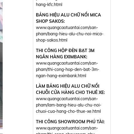
hang-kfc.html
BẢNG HIỆU ALU CHỮ NỔI MICA
SHOP SAKOS:
www.quangcaotuantai.com/san-
pham/bang-hieu-alu-chu-noi-mica-
shop-sakos.html
THI CÔNG HỘP ĐÈN BẠT 3M
NGÂN HÀNG EXIMBANK:
www.quangcaotuantai.com/san-
pham/thi-cong-hop-den-bat-3m-
ngan-hang-eximbank.html
LÀM BẢNG HIỆU ALU CHỮ NỔI
CHUỖI CỬA HÀNG CHO THUÊ XE:
www.quangcaotuantai.com/san-
pham/lam-bang-hieu-alu-chu-noi-
chuoi-cua-hang-cho-thue-xe.html
THI CÔNG SHOWROOM PHÚ TÀI:
www.quangcaotuantai.com/san-