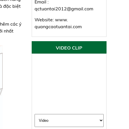
Email :
à đặc biệt
qctuantai2012@gmail.com
Website: www.
thêm các ý
quangcaotuantai.com
i nhất
VIDEO CLIP