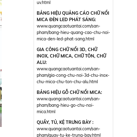
uv.html
BẢNG HIỆU QUẢNG CÁO CHỮ NỔI
MICA ĐÈN LED PHÁT SÁNG:
www.quangcaotuantai.com/san-
pham/bang-hieu-quang-cao-chu-noi-
mica-den-led-phat-sang.html
GIA CÔNG CHỮ NỔI 3D, CHỮ
INOX, CHỮ MICA, CHỮ TÔN, CHỮ
ALU:
www.quangcaotuantai.com/san-
pham/gia-cong-chu-noi-3d-chu-inox-
chu-mica-chu-ton-chu-alu.html
BẢNG HIỆU GỖ CHỮ NỔI MICA:
www.quangcaotuantai.com/san-
pham/bang-hieu-go-chu-noi-
mica.html
QUẦY, TỦ, KỆ TRƯNG BÀY :
www.quangcaotuantai.com/san-
pham/quay-tu-ke-trung-bay.html