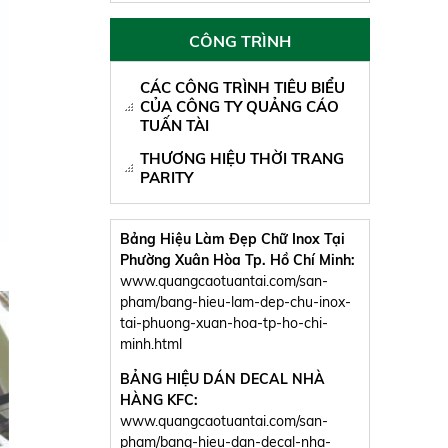
CÔNG TRÌNH
CÁC CÔNG TRÌNH TIÊU BIỂU
CỦA CÔNG TY QUẢNG CÁO
TUẤN TÀI
THƯƠNG HIỆU THỜI TRANG
PARITY
Bảng Hiệu Làm Đẹp Chữ Inox Tại
Phường Xuân Hòa Tp. Hồ Chí Minh:
www.quangcaotuantai.com/san-
pham/bang-hieu-lam-dep-chu-inox-
tai-phuong-xuan-hoa-tp-ho-chi-
minh.html
BẢNG HIỆU DÁN DECAL NHÀ
HÀNG KFC:
www.quangcaotuantai.com/san-
pham/bang-hieu-dan-decal-nha-