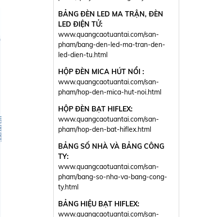
BẢNG ĐÈN LED MA TRẬN, ĐÈN
LED ĐIỆN TỬ:
www.quangcaotuantai.com/san-
pham/bang-den-led-ma-tran-den-
led-dien-tu.html
HỘP ĐÈN MICA HÚT NỔI :
www.quangcaotuantai.com/san-
pham/hop-den-mica-hut-noi.html
HỘP ĐÈN BẠT HIFLEX:
www.quangcaotuantai.com/san-
pham/hop-den-bat-hiflex.html
BẢNG SỐ NHÀ VÀ BẢNG CÔNG
TY:
www.quangcaotuantai.com/san-
pham/bang-so-nha-va-bang-cong-
ty.html
BẢNG HIỆU BẠT HIFLEX:
www.quangcaotuantai.com/san-