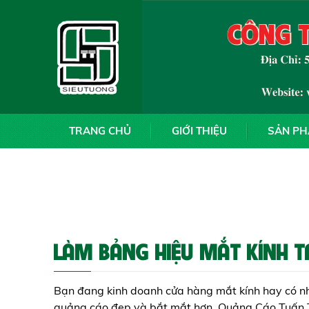
TRANG CHỦ
GIỚI THIỆU
SẢN P
LÀM BẢNG HIỆU MẮT KÍNH TẠ
Bạn đang kinh doanh cửa hàng mắt kính hay có n
quảng cáo đẹp và bắt mắt hơn. Quảng Cáo Tuấn Tà