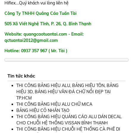
Hiflex....Quý khách vui lòng liên hệ
Công Ty TNHH Quảng Cáo Tuấn Tài
505 Xô Viết Nghệ Tĩnh, P. 26, Q. Bình Thạnh
Website: quangcaotuantai.com - Email:
qctuantai2012@gmail.com
Hotline: 0937 357 967 ( Mr. Tài )
Tin tức khác
THI CÔNG BẢNG HIỆU ALU, BẢNG HIỆU TÔN, BẢNG
HIỆU 3D, BẢNG HIỆU VÂN ĐÁ CHỮ NỔI ĐẸP TẠI
TP.HCM
THI CÔNG BẢNG HIỆU ALU CHỮ MICA
BẢNG HIỆU CỎ NHÂN TẠO
THI CÔNG BẢNG HIỆU QUẢNG CÁO ALU DÁN DECAL
CHO CHUỖI HỆ THỐNG VISSAN BÌNH THẠNH
THI CÔNG BẢNG HIỆU CHUỖI HỆ THỐNG CÀ PHÊ DI