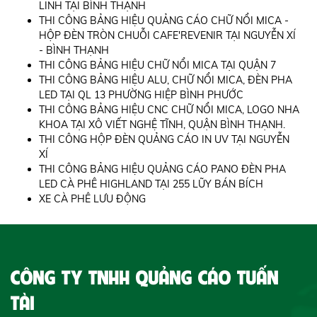
LINH TẠI BÌNH THẠNH
THI CÔNG BẢNG HIỆU QUẢNG CÁO CHỮ NỔI MICA -
HỘP ĐÈN TRÒN CHUỖI CAFE'REVENIR TẠI NGUYỄN XÍ
- BÌNH THẠNH
THI CÔNG BẢNG HIỆU CHỮ NỔI MICA TẠI QUẬN 7
THI CÔNG BẢNG HIỆU ALU, CHỮ NỔI MICA, ĐÈN PHA
LED TẠI QL 13 PHƯỜNG HIỆP BÌNH PHƯỚC
THI CÔNG BẢNG HIỆU CNC CHỮ NỔI MICA, LOGO NHA
KHOA TẠI XÔ VIẾT NGHỆ TĨNH, QUẬN BÌNH THẠNH.
THI CÔNG HỘP ĐÈN QUẢNG CÁO IN UV TẠI NGUYỄN
XÍ
THI CÔNG BẢNG HIỆU QUẢNG CÁO PANO ĐÈN PHA
LED CÀ PHÊ HIGHLAND TẠI 255 LŨY BÁN BÍCH
XE CÀ PHÊ LƯU ĐỘNG
CÔNG TY TNHH QUẢNG CÁO TUẤN
TÀI