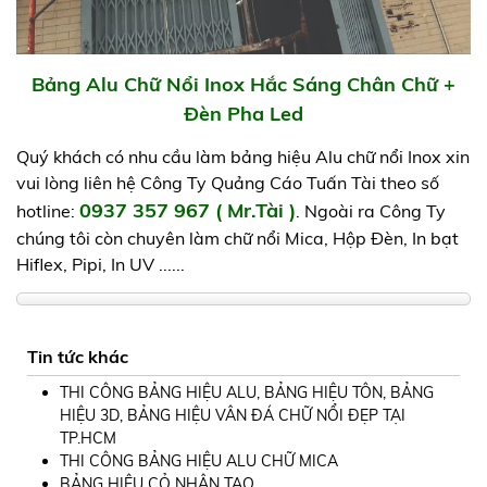
Bảng Alu Chữ Nổi Inox Hắc Sáng Chân Chữ +
Đèn Pha Led
Quý khách có nhu cầu làm bảng hiệu Alu chữ nổi Inox xin
vui lòng liên hệ Công Ty Quảng Cáo Tuấn Tài theo số
0937 357 967 ( Mr.Tài )
hotline:
. Ngoài ra Công Ty
chúng tôi còn chuyên làm chữ nổi Mica, Hộp Đèn, In bạt
Hiflex, Pipi, In UV ......
Tin tức khác
THI CÔNG BẢNG HIỆU ALU, BẢNG HIỆU TÔN, BẢNG
HIỆU 3D, BẢNG HIỆU VÂN ĐÁ CHỮ NỔI ĐẸP TẠI
TP.HCM
THI CÔNG BẢNG HIỆU ALU CHỮ MICA
BẢNG HIỆU CỎ NHÂN TẠO