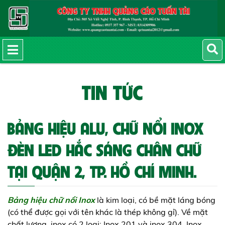
TIN TỨC
BẢNG HIỆU ALU, CHỮ NỔI INOX
ĐÈN LED HẮC SÁNG CHÂN CHỮ
TẠI QUẬN 2, TP. HỒ CHÍ MINH.
Bảng hiệu chữ nổi Inox
là kim loại, có bề mặt láng bóng
(có thể được gọi với tên khác là thép không gỉ). Về mặt
chất lượng, inox có 2 loại: Inox 201 và inox 304. Inox