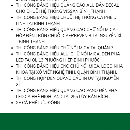
THI CÔNG BẢNG HIỆU QUẢNG CÁO ALU DÁN DECAL
CHO CHUỖI HỆ THỐNG VISSAN BÌNH THẠNH
THI CÔNG BẢNG HIỆU CHUỖI HỆ THỐNG CÀ PHÊ DI
LINH TẠI BÌNH THẠNH
THI CÔNG BẢNG HIỆU QUẢNG CÁO CHỮ NỔI MICA -
HỘP ĐÈN TRÒN CHUỖI CAFE'REVENIR TẠI NGUYỄN XÍ
- BÌNH THẠNH
THI CÔNG BẢNG HIỆU CHỮ NỔI MICA TẠI QUẬN 7
THI CÔNG BẢNG HIỆU ALU, CHỮ NỔI MICA, ĐÈN PHA
LED TẠI QL 13 PHƯỜNG HIỆP BÌNH PHƯỚC
THI CÔNG BẢNG HIỆU CNC CHỮ NỔI MICA, LOGO NHA
KHOA TẠI XÔ VIẾT NGHỆ TĨNH, QUẬN BÌNH THẠNH.
THI CÔNG HỘP ĐÈN QUẢNG CÁO IN UV TẠI NGUYỄN
XÍ
THI CÔNG BẢNG HIỆU QUẢNG CÁO PANO ĐÈN PHA
LED CÀ PHÊ HIGHLAND TẠI 255 LŨY BÁN BÍCH
XE CÀ PHÊ LƯU ĐỘNG