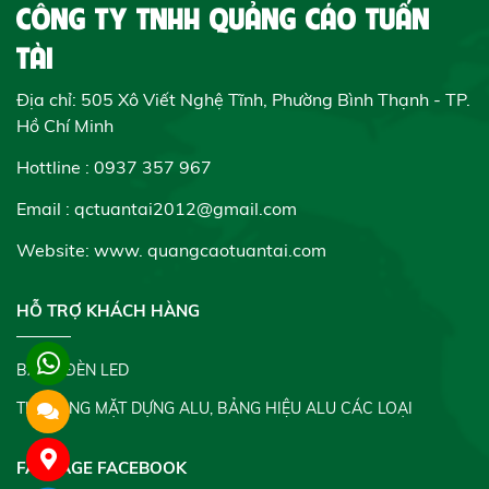
CÔNG TY TNHH QUẢNG CÁO TUẤN
TÀI
Địa chỉ: 505 Xô Viết Nghệ Tĩnh, Phường Bình Thạnh - TP.
Hồ Chí Minh
Hottline : 0937 357 967
Email : qctuantai2012@gmail.com
Website: www.
quangcaotuantai.com
HỖ TRỢ KHÁCH HÀNG
BẢNG ĐÈN LED
THI CÔNG MẶT DỰNG ALU, BẢNG HIỆU ALU CÁC LOẠI
FANPAGE FACEBOOK