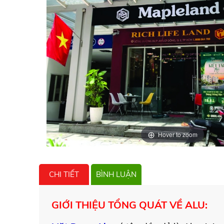
Hover to zoom
CHI TIẾT
BÌNH LUẬN
GIỚI THIỆU TỔNG QUÁT VỀ ALU: