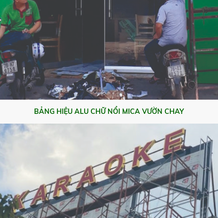
BẢNG HIỆU ALU CHỮ NỔI MICA VƯỜN CHAY