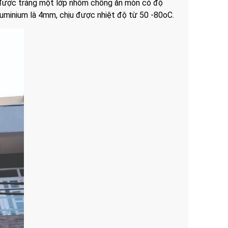
 được tráng một lớp nhôm chống ăn mòn có độ
luminium là 4mm, chịu được nhiệt độ từ 50 -80oC.