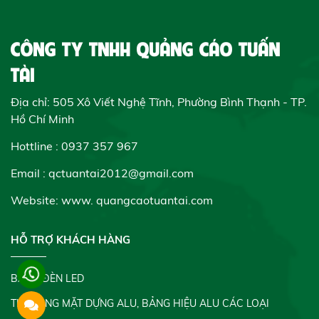
CÔNG TY TNHH QUẢNG CÁO TUẤN
TÀI
Địa chỉ: 505 Xô Viết Nghệ Tĩnh, Phường Bình Thạnh - TP.
Hồ Chí Minh
Hottline : 0937 357 967
Email : qctuantai2012@gmail.com
Website: www.
quangcaotuantai.com
HỖ TRỢ KHÁCH HÀNG
BẢNG ĐÈN LED
THI CÔNG MẶT DỰNG ALU, BẢNG HIỆU ALU CÁC LOẠI