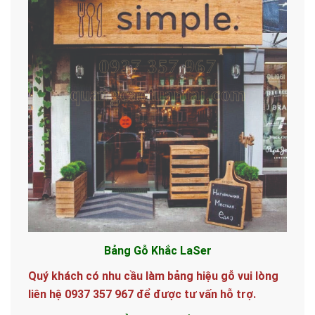
Bảng Gỗ Khắc LaSer
Quý khách có nhu cầu làm bảng hiệu gỗ vui lòng
liên hệ 0937 357 967 để được tư vấn hỗ trợ.