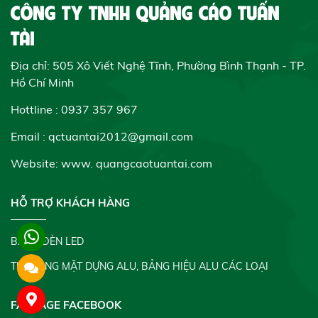
CÔNG TY TNHH QUẢNG CÁO TUẤN
TÀI
Địa chỉ: 505 Xô Viết Nghệ Tĩnh, Phường Bình Thạnh - TP.
Hồ Chí Minh
Hottline : 0937 357 967
Email : qctuantai2012@gmail.com
Website: www.
quangcaotuantai.com
HỖ TRỢ KHÁCH HÀNG
BẢNG ĐÈN LED
THI CÔNG MẶT DỰNG ALU, BẢNG HIỆU ALU CÁC LOẠI
FANPAGE FACEBOOK