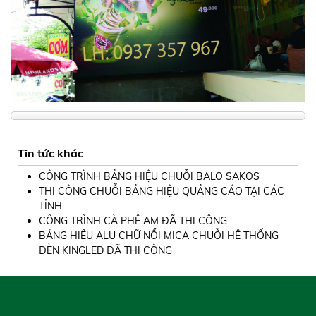
Tin tức khác
CÔNG TRÌNH BẢNG HIỆU CHUỖI BALO SAKOS
THI CÔNG CHUỖI BẢNG HIỆU QUẢNG CÁO TẠI CÁC
TỈNH
CÔNG TRÌNH CÀ PHÊ AM ĐÃ THI CÔNG
BẢNG HIỆU ALU CHỮ NỔI MICA CHUỖI HỆ THỐNG
ĐÈN KINGLED ĐÃ THI CÔNG